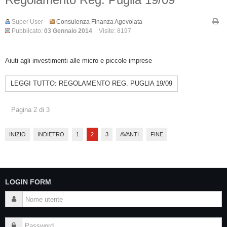
Super User
Consulenza Finanza Agevolata
Pubblicato:
03 Gennaio 2014
Visite: 8197
Aiuti agli investimenti alle micro e piccole imprese
LEGGI TUTTO: REGOLAMENTO REG. PUGLIA 19/09
Pagina 2 di 3
INIZIO
INDIETRO
1
2
3
AVANTI
FINE
LOGIN FORM