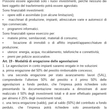
Possono essere agevolati solo i nuovi investimenti, perché nessuno dei
beni oggetto del trasferimento potrà essere agevolato.
Sono finanziabili investimenti:
• opere edili e assimilate (con alcune limitazioni);
• macchinari di produzione, impianti, attrezzature varie e automezzi di
tipo commerciale;
• programmi informatici.
Sono finanziabili spese esercizio per:
• materie prime, semilavorati, materiali di consumo;
• locazione di immobili o di affitto impianti/apparecchiature di
produzione;
• utenze: energia, acqua, riscaldamento, telefoniche e connettività;
• premi per polizze assicurative.
Art. 19 - Modalità di erogazione delle agevolazioni
1. Le agevolazioni in conto impianti saranno erogate in tre soluzioni:
a. prima erogazione del 50% del prestito rimborsabile concesso;
b. una seconda erogazione per stato avanzamento lavori (SAL),
comprendente l’ulteriore 50% del prestito e il primo 50% delle
agevolazioni a fondo perduto, che l’impresa potrà richiedere solo
presentando la documentazione necessaria a dimostrare di aver
realizzato il 50% degli investimenti totali e di aver effettuato pagamenti
per almeno il 25% degli investimenti totali;
c. una terza erogazione (saldo), pari al saldo (50%) del contributo a fondo
perduto, che l’impresa potrà richiedere solo presentando la