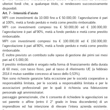
ulteriori fondi che, a qualunque titolo, si rendessero successivamente
disponibili.
Art. 7 - Intensità d’aiuto
MPI con investimenti da 10.000 fino a € 50.000,00: l’agevolazione è pari
al 100%, metà a fondo perduto e metà come prestito rimborsabile.
MPI con investimenti compresi tra € 50.000,00 ed € 100.000,00:
l’agevolazione è pari all’90%, metà a fondo perduto e metà come prestito
rimborsabile.
MPI con investimenti compresi tra € 100.000,00 ed € 150.000,00:
l’agevolazione è pari all’80%, metà a fondo perduto e metà come prestito
rimborsabile.
È inoltre previsto un contributo sulle spese di gestione dei primi sei mesi
pari ad € 5.000,00.
Il prestito rimborsabile è erogato nella forma di finanziamento della durata
di 60 mesi, con tasso fisso, pari al tasso di riferimento UE (a febbraio
2014 il mutuo sarebbe concesso al tasso dello 0,53%).
Non sono richieste garanzie fatta eccezione per le società cooperative a
responsabilità limitata, per le società a responsabilità limitata e per le
associazioni professionali per le quali è richiesta una fideiussione
personale agli amministratori.
passaggio generazionale, che ti consente di richiedere le agevolazioni se
sei parente o affine (entro il 2° grado in linea discendente) di un
imprenditore ed hai intenzione di rilevare l’intera azienda esistente.