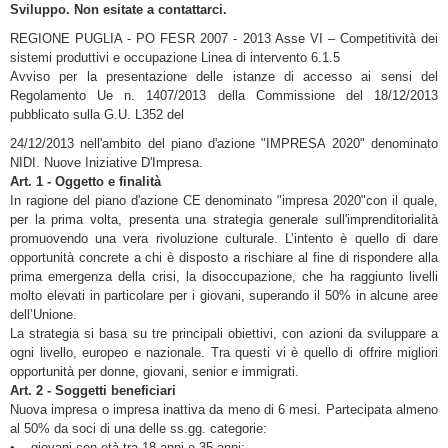
Sviluppo. Non esitate a contattarci.
REGIONE PUGLIA - PO FESR 2007 - 2013 Asse VI – Competitività dei
sistemi produttivi e occupazione Linea di intervento 6.1.5
Avviso per la presentazione delle istanze di accesso ai sensi del
Regolamento Ue n. 1407/2013 della Commissione del 18/12/2013
pubblicato sulla G.U. L352 del
24/12/2013 nell'ambito del piano d'azione "IMPRESA 2020" denominato
NIDI. Nuove Iniziative D'Impresa.
Art. 1 - Oggetto e finalità
In ragione del piano d'azione CE denominato "impresa 2020"con il quale,
per la prima volta, presenta una strategia generale sull'imprenditorialità
promuovendo una vera rivoluzione culturale. L’intento è quello di dare
opportunità concrete a chi è disposto a rischiare al fine di rispondere alla
prima emergenza della crisi, la disoccupazione, che ha raggiunto livelli
molto elevati in particolare per i giovani, superando il 50% in alcune aree
dell’Unione.
La strategia si basa su tre principali obiettivi, con azioni da sviluppare a
ogni livello, europeo e nazionale. Tra questi vi è quello di offrire migliori
opportunità per donne, giovani, senior e immigrati.
Art. 2 - Soggetti beneficiari
Nuova impresa o impresa inattiva da meno di 6 mesi. Partecipata almeno
al 50% da soci di una delle ss.gg. categorie:
• giovani con età tra 18 anni e 35 anni;